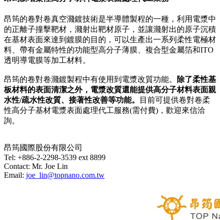
昂筠的卷對卷真空濺鍍技術是半導體製程的一種，利用電漿中
的正離子撞擊靶材，濺射出靶材原子，並讓濺射出的原子沉積
在基材表面來達到鍍膜的目的，可以生產出一系列柔性電極材
料、帶有金屬特性的功能型高分子薄膜、複合型金屬箔和ITO
透明導電膜等加工材料。
昂筠的卷對卷濺鍍製程中有使用到電漿改質功能。
除了柔性基
板材料的表面清潔之外，電漿改質還能提供高分子材料表面親
水性/疏水性改質、接著性改善等功能。
目前可提供卷對卷柔
性高分子基材電漿表面處理代工服務(需付費)，歡迎來信洽
詢。
昂筠國際股份有限公司
Tel: +886-2-2298-3539 ext 8899
Contact: Mr. Joe Lin
Email:
joe_lin@topnano.com.tw