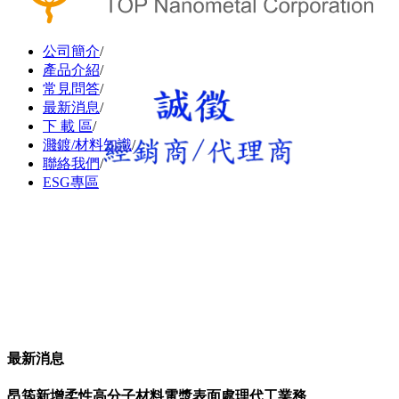
公司簡介
/
產品介紹
/
常見問答
/
最新消息
/
下 載 區
/
濺鍍/材料知識
/
聯絡我們
/
ESG專區
最新消息
昂筠新增柔性高分子材料電漿表面處理代工業務