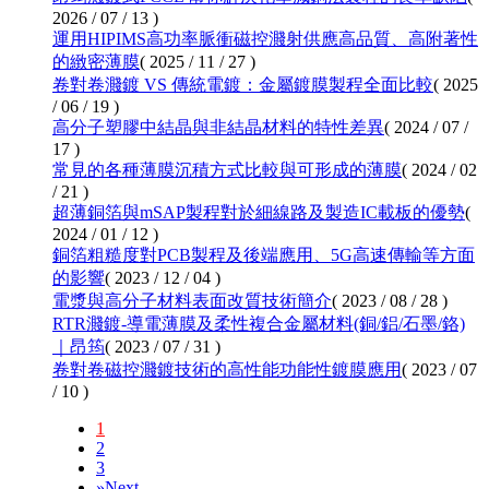
2026 / 07 / 13 )
運用HIPIMS高功率脈衝磁控濺射供應高品質、高附著性
的緻密薄膜
( 2025 / 11 / 27 )
卷對卷濺鍍 VS 傳統電鍍：金屬鍍膜製程全面比較
( 2025
/ 06 / 19 )
高分子塑膠中結晶與非結晶材料的特性差異
( 2024 / 07 /
17 )
常見的各種薄膜沉積方式比較與可形成的薄膜
( 2024 / 02
/ 21 )
超薄銅箔與mSAP製程對於細線路及製造IC載板的優勢
(
2024 / 01 / 12 )
銅箔粗糙度對PCB製程及後端應用、5G高速傳輸等方面
的影響
( 2023 / 12 / 04 )
電漿與高分子材料表面改質技術簡介
( 2023 / 08 / 28 )
RTR濺鍍-導電薄膜及柔性複合金屬材料(銅/鋁/石墨/鉻)
｜昂筠
( 2023 / 07 / 31 )
卷對卷磁控濺鍍技術的高性能功能性鍍膜應用
( 2023 / 07
/ 10 )
1
2
3
»
Next