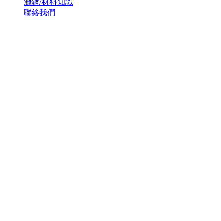
濺鍍/材料知識
聯絡我們