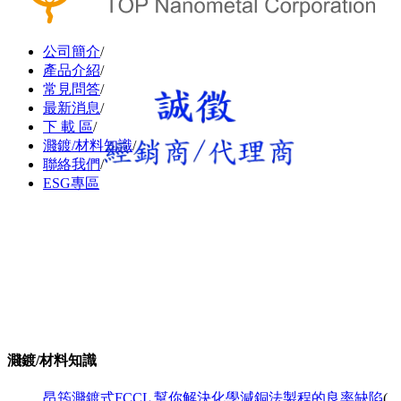
公司簡介
/
產品介紹
/
常見問答
/
最新消息
/
下 載 區
/
濺鍍/材料知識
/
聯絡我們
/
ESG專區
濺鍍/材料知識
昂筠濺鍍式FCCL 幫你解決化學減銅法製程的良率缺陷
(